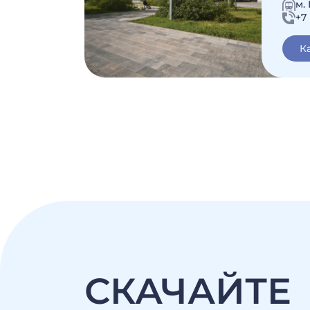
м.
+7 
К
СКАЧАЙТЕ