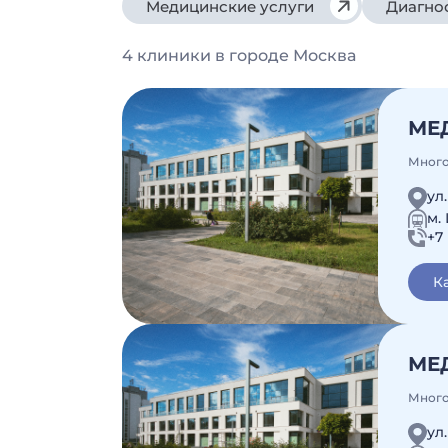
Медицинские услуги
Диагно
4 клиники в городе Москва
МЕ
Много
ул
м.
+7 
К
МЕ
Много
ул