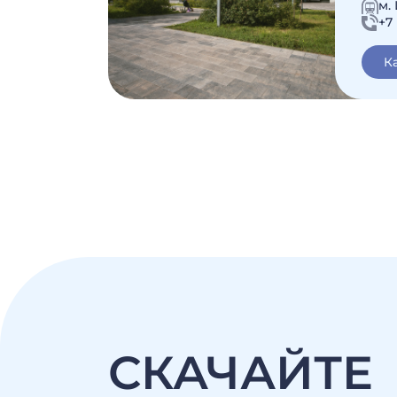
м.
+7 
К
СКАЧАЙТЕ